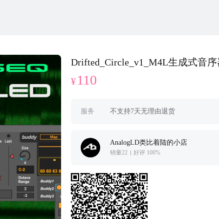
Drifted_Circle_v1_M4L生成式音
110
¥
服务
不支持7天无理由退货
AnalogLD类比着陆的小店
销量22
好评 100%