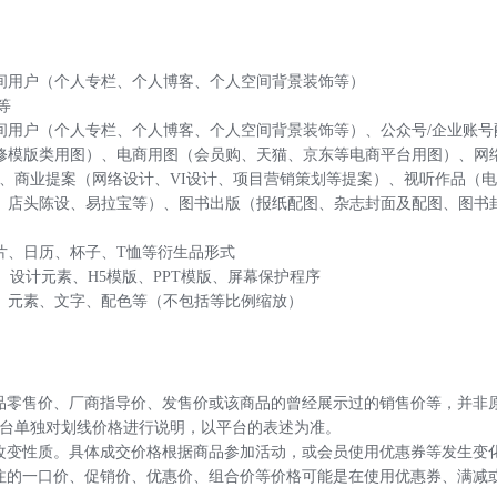
空间用户（个人专栏、个人博客、个人空间背景装饰等）
等
空间用户（个人专栏、个人博客、个人空间背景装饰等）、公众号/企业账
装修模版类用图）、电商用图（会员购、天猫、京东等电商平台用图）、网
、商业提案（网络设计、VI设计、项目营销策划等提案）、视听作品（
海报、店头陈设、易拉宝等）、图书出版（报纸配图、杂志封面及配图、图
信片、日历、杯子、T恤等衍生品形式
版、设计元素、H5模版、PPT模版、屏幕保护程序
材、元素、文字、配色等（不包括等比例缩放）
品零售价、厂商指导价、发售价或该商品的曾经展示过的销售价等，并非
台单独对划线价格进行说明，以平台的表述为准。
改变性质。具体成交价格根据商品参加活动，或会员使用优惠券等发生变
注的一口价、促销价、优惠价、组合价等价格可能是在使用优惠券、满减