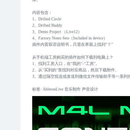
内容包含：

1、Drifted Circle

2、Drifted Buddy

3、Demo Project （Live12）

4、Factory Notes Sets（Included in device）

插件内置双语说明书，只需在界面上找到“？”

从手机端工房购买的插件如何下载到电脑上？

1、找到工房入口，在“我的”-“工房”。

2、从“买到的”里找到对应商品，然后下载附件。

3、通过隔空投送或发送到微信文件传输助手等一系列你
标签: AbletonLive 音乐制作 声音设计