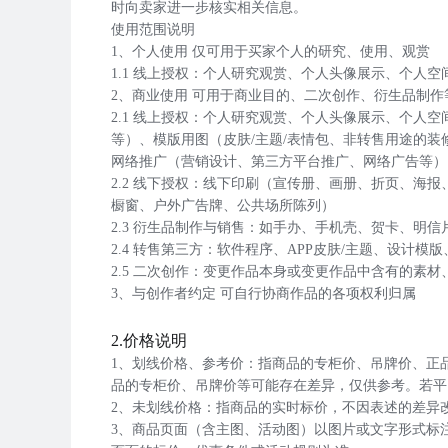
时向卖家进一步核实相关信息。
使用范围说明
1、个人使用 仅可用于买家个人的研究、使用、观赏
1.1 线上授权：个人研究观赏、个人头像展示、个人
2、商业使用 可用于商业目的、二次创作、衍生品制作
2.1 线上授权：个人研究观赏、个人头像展示、个人
等）、模版用图（皮肤/主题/表情包、非转售用途的
网络推广（营销设计、第三方平台推广、网络广告等）
2.2 线下授权：线下印刷（宣传册、画册、折页、
橱窗、户外广告牌、公共场所陈列）
2.3 衍生品制作与销售：如手办、手机壳、贺卡、明
2.4 转售第三方：软件程序、APP皮肤/主题、设计模
2.5 二次创作：变更作品本身或变更作品中含有的素
3、与创作者约定 可自行协商作品的各项权利归属
2.价格说明
1、划线价格、参考价：指商品的专柜价、吊牌价、正
品的专柜价、吊牌价等可能存在差异，仅供参考。若平
2、未划线价格：指商品的实时标价，不因表述的差异
3、商品页面（含主图、活动图）以图片或文字形式标